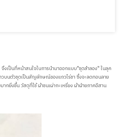
ยงาม จึงเป็นที่หน้าสนใจในการนำมาออกแบบ"ชุดลำลอง" ในลุค
นแถวบนตัวชุดเป็นสัญลักษณ์ของแถวไร่ชา ซึ่งจะลดทอนลาย
่งขึ้น วัสดุที่ใช้ ผ้าชนเผ่ากะเหรี่ยง ผ้าฝ่ายภาคอีสาน