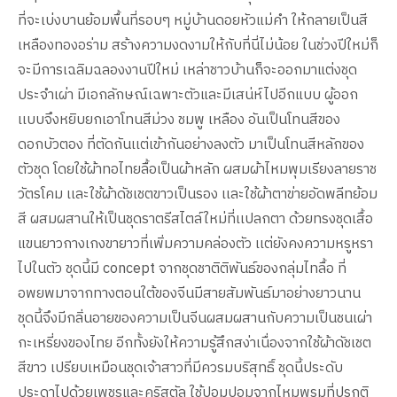
ที่จะเบ่งบานย้อมพื้นที่รอบๆ หมู่บ้านดอยหัวแม่คำ ให้กลายเป็นสี
เหลืองทองอร่าม สร้างความงดงามให้กับที่นี่ไม่น้อย ในช่วงปีใหม่ก็
จะมีการเฉลิมฉลองงานปีใหม่ เหล่าชาวบ้านก็จะออกมาแต่งชุด
ประจำเผ่า มีเอกลักษณ์เฉพาะตัวและมีเสน่ห์ไปอีกแบบ ผู้ออก
เเบบจึงหยิบยกเอาโทนสีม่วง ชมพู เหลือง อันเป็นโทนสีของ
ดอกบัวตอง ที่ตัดกันเเต่เข้ากันอย่างลงตัว มาเป็นโทนสีหลักของ
ตัวชุด โดยใช้ผ้าทอไทยลื้อเป็นผ้าหลัก ผสมผ้าไหมพุมเรียงลายราช
วัตรโคม เเละใช้ผ้าดัชเชตขาวเป็นรอง เเละใช้ผ้าตาข่ายอัดพลีทย้อม
สี ผสมผสานให้เป็นชุดราตรีสไตล์ใหม่ที่เเปลกตา ด้วยทรงชุดเสื้อ
แขนยาวกางเกงขายาวที่เพิ่มความคล่องตัว เเต่ยังคงความหรูหรา
ไปในตัว ชุดนี้มี concept จากชุดชาติติพันธ์ของกลุ่มไทลื้อ ที่
อพยพมาจากทางตอนใต้ของจีนมีสายสัมพันธ์มาอย่างยาวนาน
ชุดนี้จึงมีกลิ่นอายของความเป็นจีนผสมผสานกับความเป็นชนเผ่า
กะเหรี่ยงของไทย อีกทั้งยังให้ความรู้สึกสง่าเนื่องจากใช้ผ้าดัชเชต
สีขาว เปรียบเหมือนชุดเจ้าสาวที่มีควรมบริสุทธิ์ ชุดนี้ประดับ
ประดาไปด้วยเพชรและคริสตัล ใช้ปอมปอมจากไหมพรมที่ปรกติ